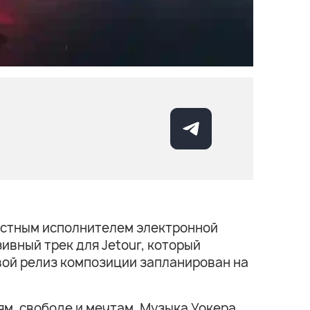
вестным исполнителем электронной
ивный трек для Jetour, который
вой релиз композиции запланирован на
ям, свободе и мечтам. Музыка Уокера