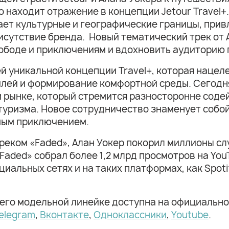
о находит отражение в концепции Jetour Travel+
ает культурные и географические границы, прив
исутствие бренда. Новый тематический трек от А
ободе и приключениям и вдохновить аудиторию п
й уникальной концепции Travel+, которая нацел
лей и формирование комфортной среды. Сегодня
 рынке, который стремится разносторонне соде
туризма. Новое сотрудничество знаменует собой
мым приключением.
с треком «Faded», Алан Уокер покорил миллионы 
aded» собрал более 1,2 млрд просмотров на You
иальных сетях и на таких платформах, как Spoti
 его модельной линейке доступна на официальн
elegram
,
Вконтакте
,
Одноклассники
,
Youtube
.