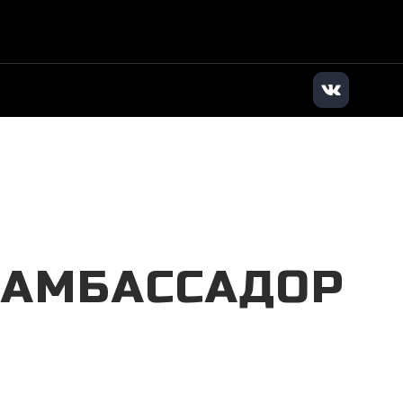
илер
|
+7 (831) 202-90-90
|
Заказать звонок
 АМБАССАДОР
R