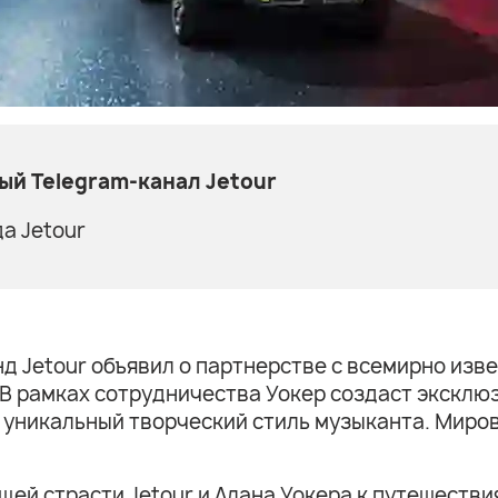
й Telegram-канал Jetour
а Jetour
нд Jetour объявил о партнерстве с всемирно из
В рамках сотрудничества Уокер создаст эксклюз
 уникальный творческий стиль музыканта. Миро
ей страсти Jetour и Алана Уокера к путешестви