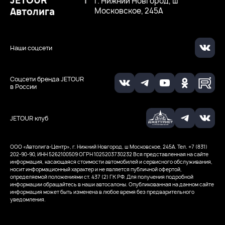
JETOUR
|
г. Нижний Новгород, ш
Автолига
Московское, 245А
Наши соцсети
Соцсети бренда JETOUR
в России
JETOUR клуб
ООО «Автолига-Центр», г. Нижний Новгород, ш Московское, 245А. Тел. +7 (831)
202-90-90, ИНН 5262100509
ОГРН 1025203730232
Вся представленная на сайте
информация, касающаяся стоимости автомобилей и сервисного обслуживания,
носит информационный характер и не является публичной офертой,
определяемой положениями ст. 437 (2) ГК РФ. Для получения подробной
информации обращайтесь в наши автосалоны. Опубликованная на данном сайте
информация может быть изменена в любое время без предварительного
уведомления.