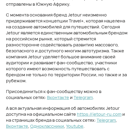
отправлены в Южную Африку.
С момента основания бренд Jetour неизменно
придерживается концепции Travel+, которая нацелена
на создание автомобилей для путешествий. Сегодня
Jetour является единственным автомобильным брендом
на российском рынке, который стремится
разносторонне содействовать развитию массового,
безопасного и доступного многим автотуризма. Также
компания Jetour уделяет большое внимание своей
аудитории и развивает фан-сообщество, участники
которого имеют возможность путешествовать с
брендом не только по территории России, но также и за
рубежом.
Присоединиться к фан-сообществу можно в
социальных сетях:
Вконтакте
и
Telegram
.
А вся актуальная информация об автомобилях Jetour
доступна на официальном сайте
https://jetour-ru.com
и
на страницах бренда в социальных сетях:
Telegram
,
Вконтакте
,
Одноклассники
,
Youtube
.