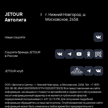
JETOUR
|
г. Нижний Новгород, ш
Автолига
Московское, 245А
Наши соцсети
Соцсети бренда JETOUR
в России
JETOUR клуб
ООО «Автолига-Центр», г. Нижний Новгород, ш Московское, 245А. Тел. +7 (831)
202-90-90, ИНН 5262100509
ОГРН 1025203730232
Вся представленная на сайте
информация, касающаяся стоимости автомобилей и сервисного обслуживания,
носит информационный характер и не является публичной офертой,
определяемой положениями ст. 437 (2) ГК РФ. Для получения подробной
информации обращайтесь в наши автосалоны. Опубликованная на данном сайте
информация может быть изменена в любое время без предварительного