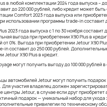
lus в любой комплектации 2024 года выпуска – д
авит до 220 000 рублей, либо кредит может быть
ктации Comfort 2023 года выпуска или приобрете
и использовании программы trade-in составит д
us 2023 года выпуска с 1 по 30 ноября составит д
льная выгода при приобретении Х90 Plus в кредит
 от 0%. Выгода при приобретении Jetour Х90 Plus
-in составит до 250 000 рублей. Дополнительны
 Jetour Х90 Plus в кредит.
oyage могут получить выгоду до 100 000 рублей в
льцы автомобилей Jetour могут получить подарок 
. Для участия владелец должен зарегистрироват
 центры Jetour, в случае если друг приобретет а
рактичный подарок — уникальный набор для уход
дополнительные привилегии по техническому об