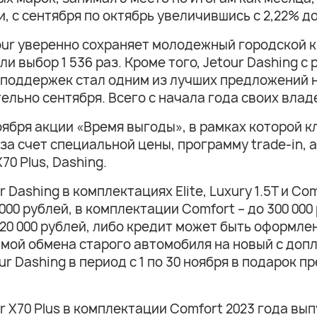
, с сентября по октябрь увеличившись с 2,22% до
ur уверенно сохраняет молодежный городской кр
и выбор 1 536 раз. Кроме того, Jetour Dashing 
х поддержек стал одним из лучших предложений 
льно сентября. Всего с начала года своих владе
 ноября акции «Время выгоды», в рамках которой
за счет специальной цены, программу trade-in, 
70 Plus, Dashing.
Dashing в комплектациях Elite, Luxury 1.5T и Com
 000 рублей, в комплектации Comfort – до 300 00
0 000 рублей, либо кредит может быть оформлен 
ммой обмена старого автомобиля на новый с доп
ur Dashing в период с 1 по 30 ноября в подарок 
Х70 Plus в комплектации Comfort 2023 года выпу