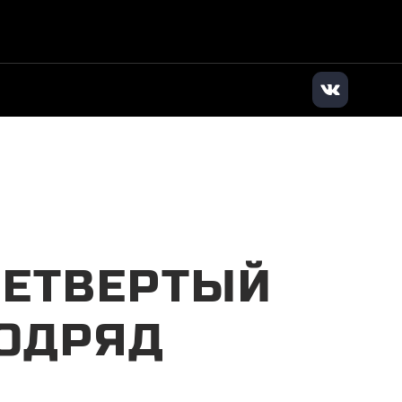
илер
|
+7 (831) 202-90-90
|
Заказать звонок
 ЧЕТВЕРТЫЙ
ОДРЯД