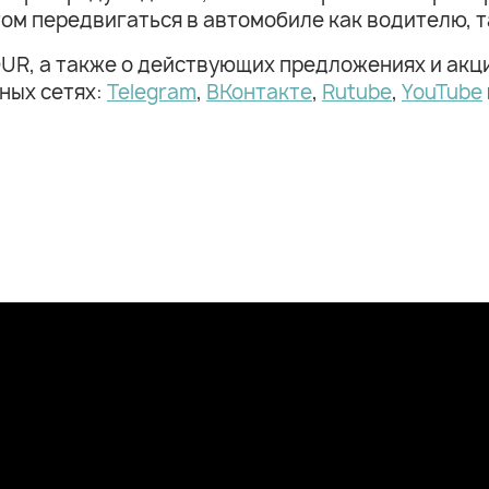
том передвигаться в автомобиле как водителю, т
UR, а также о действующих предложениях и акц
ных сетях:
Telegram
,
ВКонтакте
,
Rutube
,
YouTube