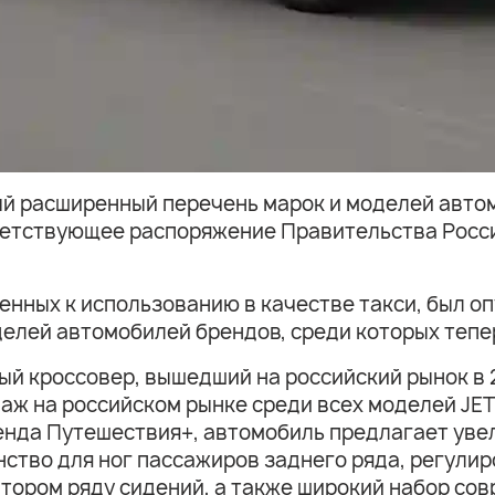
й расширенный перечень марок и моделей авто
тветствующее распоряжение Правительства Росс
нных к использованию в качестве такси, был о
оделей автомобилей брендов, среди которых теп
 кроссовер, вышедший на российский рынок в 20
даж на российском рынке среди всех моделей JE
нда Путешествия+, автомобиль предлагает увел
ство для ног пассажиров заднего ряда, регулир
втором ряду сидений, а также широкий набор со