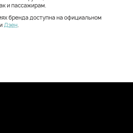
ак и пассажирам.
иях бренда доступна на официальном
и
Дзен
.