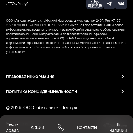
JETOUR клуб
ООО «Автолига-Центр», г. Нижний Новгород, ш Московское, 245А. Тел. +7 (831)
202-90-90, ИНН 5262100509
ОГРН 1025203730232
Вся представленная на сайте
информация, касающаяся стоимости автомобилей и сервисного обслуживания,
носит информационный характер и не является публичной офертой,
определяемой положениями ст. 437 (2) ГК РФ. Для получения подробной
информации обращайтесь в наши автосалоны. Опубликованная на данном сайте
информация может быть изменена в любое время без предварительного
уведомления.
ПРАВОВАЯ ИНФОРМАЦИЯ
ПОЛИТИКА КОНФИДЕНЦИАЛЬНОСТИ
© 2026, ООО «Автолига-Центр»
Тест-
В
Работает на технологиях
Акции
Контакты
драйв
наличии