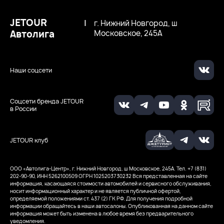
JETOUR
|
г. Нижний Новгород, ш
Автолига
Московское, 245А
Наши соцсети
Соцсети бренда JETOUR
в России
JETOUR клуб
ООО «Автолига-Центр», г. Нижний Новгород, ш Московское, 245А. Тел. +7 (831)
202-90-90, ИНН 5262100509
ОГРН 1025203730232
Вся представленная на сайте
информация, касающаяся стоимости автомобилей и сервисного обслуживания,
носит информационный характер и не является публичной офертой,
определяемой положениями ст. 437 (2) ГК РФ. Для получения подробной
информации обращайтесь в наши автосалоны. Опубликованная на данном сайте
информация может быть изменена в любое время без предварительного
уведомления.